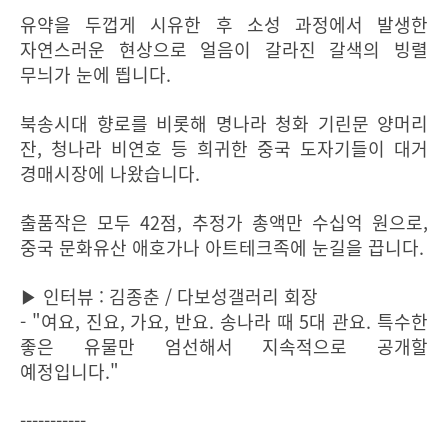
유약을 두껍게 시유한 후 소성 과정에서 발생한
자연스러운 현상으로 얼음이 갈라진 갈색의 빙렬
무늬가 눈에 띕니다.
북송시대 향로를 비롯해 명나라 청화 기린문 양머리
잔, 청나라 비연호 등 희귀한 중국 도자기들이 대거
경매시장에 나왔습니다.
출품작은 모두 42점, 추정가 총액만 수십억 원으로,
중국 문화유산 애호가나 아트테크족에 눈길을 끕니다.
▶ 인터뷰 : 김종춘 / 다보성갤러리 회장
- "여요, 진요, 가요, 반요. 송나라 때 5대 관요. 특수한
좋은 유물만 엄선해서 지속적으로 공개할
예정입니다."
-----------